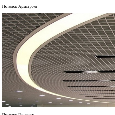
Потолок Армстронг
Потолок Грильято