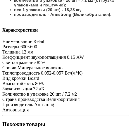
количество в упаковке - 20 шт - 7,2 м2
(отгрузка
упаковками и поштучно)
;
вес 1 упаковки (20 шт) - 18,28 кг;
производитель - Armstrong (Великобритания).
Характеристики
Наименование
Retail
Размеры
600×600
Толщина
12 мм
Коэффициент звукопоглащения
0.15 AW
Светоотражение
85%
Состав
Минеральное волокно
Теплопроводность
0,052-0,057 Вт/(м*К)
Вид кромки
Board
Влагостойкость
80%
Звукоизоляция
32 дБ
Количество в упаковке
20 шт / 7.2 м2
Страна производства
Великобритания
Производитель
Armstrong
Авторизация
Похожие товары